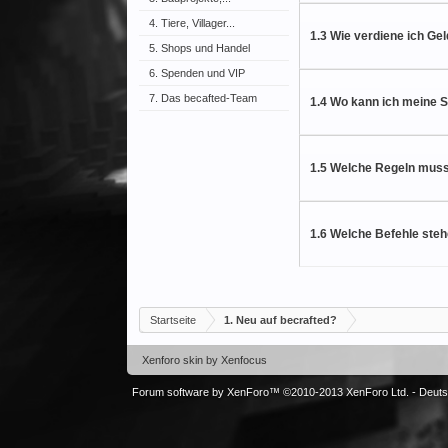
4. Tiere, Villager...
1.3 Wie verdiene ich Ge
5. Shops und Handel
6. Spenden und VIP
7. Das becafted-Team
1.4 Wo kann ich meine 
1.5 Welche Regeln muss
1.6 Welche Befehle steh
Startseite
1. Neu auf becrafted?
Xenforo skin
by
Xenfocus
Forum software by XenForo™
©2010-2013 XenForo Ltd.
-
Deut