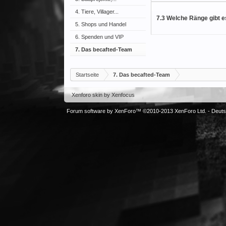
4. Tiere, Villager...
7.3 Welche Ränge gibt e
5. Shops und Handel
6. Spenden und VIP
7. Das becafted-Team
Startseite
7. Das becafted-Team
Xenforo skin
by
Xenfocus
Forum software by XenForo™
©2010-2013 XenForo Ltd.
-
Deut