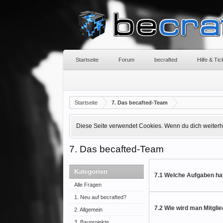
Startseite
Forum
becrafted
Hilfe & Ti
Startseite
7. Das becafted-Team
Diese Seite verwendet Cookies. Wenn du dich weiterhin
7. Das becafted-Team
Kategorien
7.1 Welche Aufgaben ha
Alle Fragen
1. Neu auf becrafted?
7.2 Wie wird man Mitgli
2. Allgemein
3. Bauprojekte,...