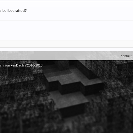
s bei becrafted?
Kontakt
sch von xenDach
©2010-2013