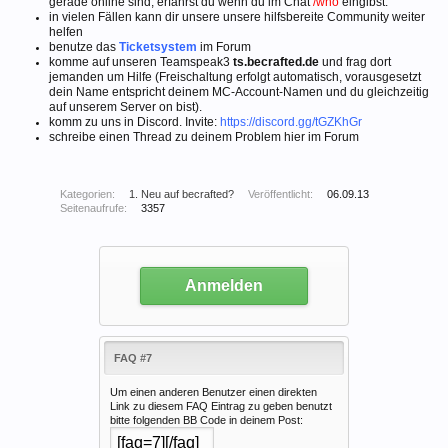
gerade online sind, erfährst du wenn du im Chat
/who
eingibst.
in vielen Fällen kann dir unsere unsere hilfsbereite Community weiter
helfen
benutze das
Ticketsystem
im Forum
komme auf unseren Teamspeak3
ts.becrafted.de
und frag dort
jemanden um Hilfe (Freischaltung erfolgt automatisch, vorausgesetzt
dein Name entspricht deinem MC-Account-Namen und du gleichzeitig
auf unserem Server on bist).
komm zu uns in Discord. Invite:
https://discord.gg/tGZKhGr
schreibe einen Thread zu deinem Problem hier im Forum
Kategorien:
1. Neu auf becrafted?
Veröffentlicht:
06.09.13
Seitenaufrufe:
3357
Anmelden
FAQ #7
Um einen anderen Benutzer einen direkten
Link zu diesem FAQ Eintrag zu geben benutzt
bitte folgenden BB Code in deinem Post: