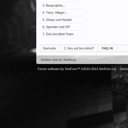
3. Bauprojekte,...
4. Tiere, Villager...
5. Shops und Handel
6. Spenden und VIP
7. Das becafted-Team
Startseite
1. Neu auf becrafted?
FAQ #6
Xenforo skin
by
Xenfocus
Forum software by XenForo™
©2010-2013 XenForo Ltd.
-
Deut