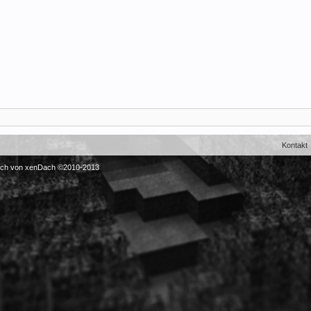
Kontakt
sch von xenDach
©2010-2013