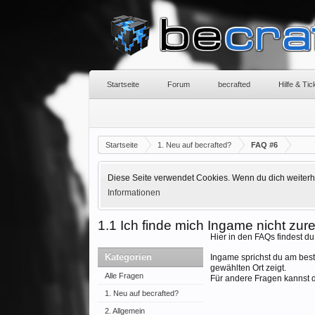
Startseite
Forum
becrafted
Hilfe & Ti
Startseite
1. Neu auf becrafted?
FAQ #6
Diese Seite verwendet Cookies. Wenn du dich weiterhin
Informationen
1.1 Ich finde mich Ingame nicht zur
Hier in den FAQs findest du
Kategorien
Ingame sprichst du am bes
gewählten Ort zeigt.
Alle Fragen
Für andere Fragen kannst d
1. Neu auf becrafted?
2. Allgemein