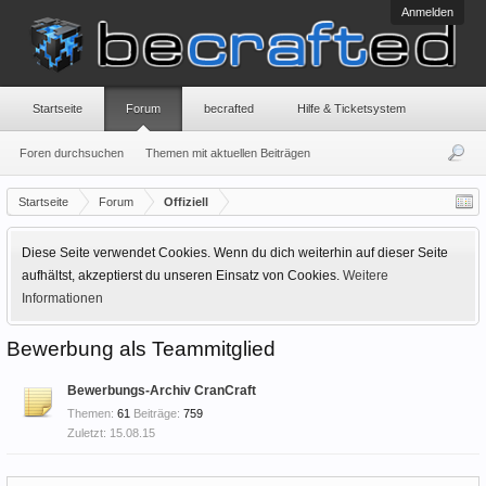
Anmelden
Startseite
Forum
becrafted
Hilfe & Ticketsystem
Foren durchsuchen
Themen mit aktuellen Beiträgen
Startseite
Forum
Offiziell
Diese Seite verwendet Cookies. Wenn du dich weiterhin auf dieser Seite
aufhältst, akzeptierst du unseren Einsatz von Cookies.
Weitere
Informationen
Bewerbung als Teammitglied
Bewerbungs-Archiv CranCraft
Themen:
61
Beiträge:
759
15.08.15