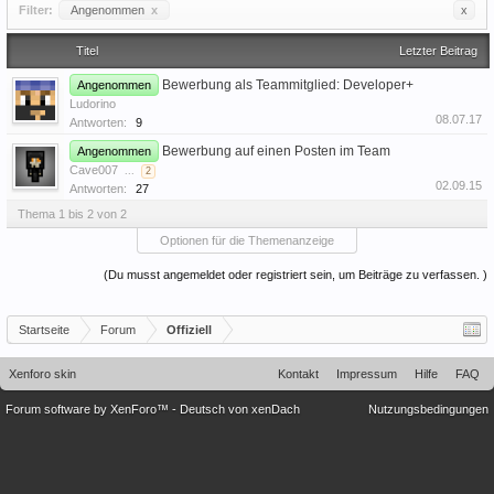
Filter:
Angenommen
x
x
Titel
Letzter Beitrag
Bewerbung als Teammitglied: Developer+
Angenommen
Ludorino
08.07.17
Antworten:
9
Bewerbung auf einen Posten im Team
Angenommen
Cave007
...
2
02.09.15
Antworten:
27
Thema 1 bis 2 von 2
Optionen für die Themenanzeige
(Du musst angemeldet oder registriert sein, um Beiträge zu verfassen. )
Startseite
Forum
Offiziell
Xenforo skin
Kontakt
Impressum
Hilfe
FAQ
Forum software by XenForo™
-
Deutsch von xenDach
Nutzungsbedingungen