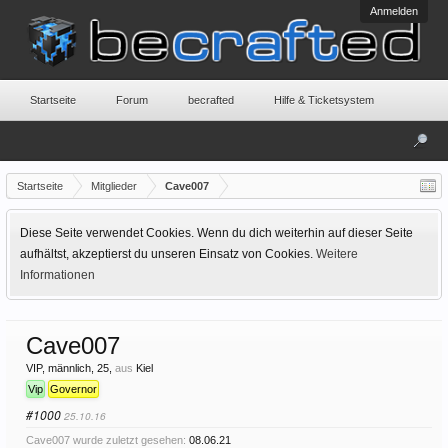
Anmelden
Startseite
Forum
becrafted
Hilfe & Ticketsystem
Startseite
Mitglieder
Cave007
Diese Seite verwendet Cookies. Wenn du dich weiterhin auf dieser Seite
aufhältst, akzeptierst du unseren Einsatz von Cookies.
Weitere
Informationen
Cave007
VIP
, männlich, 25,
aus
Kiel
Vip
Governor
#1000
25.10.16
Cave007 wurde zuletzt gesehen:
08.06.21