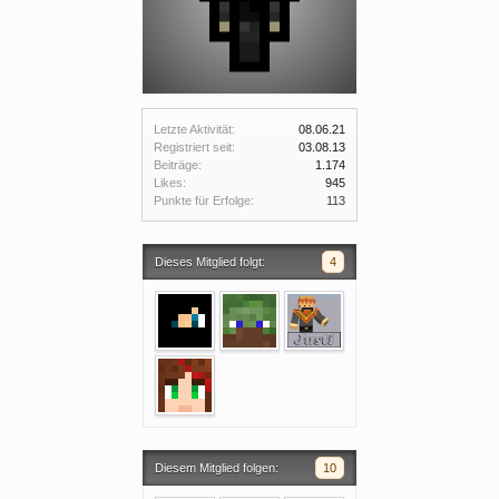
Letzte Aktivität:
08.06.21
Registriert seit:
03.08.13
Beiträge:
1.174
Likes:
945
Punkte für Erfolge:
113
Dieses Mitglied folgt:
4
Diesem Mitglied folgen:
10