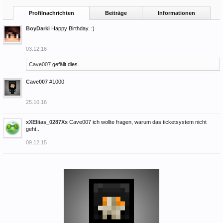
Profilnachrichten
Beiträge
Informationen
BoyDarki
Happy Birthday. :)
03.12.16
Cave007
gefällt dies.
Cave007
#1000
25.10.16
xXEliias_0287Xx
Cave007 ich wollte fragen, warum das ticketsystem nicht
geht..
09.12.15