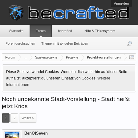
Anmelden
Startseite
Forum
becrafted
Hilfe & Ticketsystem
Foren durchsuchen
Themen mit aktuellen Beiträgen
Forum
...
Spielerprojekte
Projekte
Projektvorstellungen
Diese Seite verwendet Cookies. Wenn du dich weiterhin auf dieser Seite
aufhältst, akzeptierst du unseren Einsatz von Cookies.
Weitere
Informationen
Noch unbekannte Stadt-Vorstellung - Stadt heißt
jetzt Krios
1
2
Weiter >
Offline
BenOfSeven