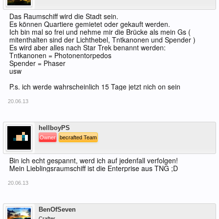
Das Raumschiff wird die Stadt sein.
Es können Quartiere gemietet oder gekauft werden.
Ich bin mal so frei und nehme mir die Brücke als mein Gs (
mitenthalten sind der Lichthebel, Tntkanonen und Spender )
Es wird aber alles nach Star Trek benannt werden:
Tntkanonen = Photonentorpedos
Spender = Phaser
usw
P.s. ich werde wahrscheinlich 15 Tage jetzt nich on sein
20.06.13
Offline
hellboyPS
Owner
becrafted Team
Bin ich echt gespannt, werd ich auf jedenfall verfolgen!
Mein Lieblingsraumschiff ist die Enterprise aus TNG ;D
20.06.13
Offline
BenOfSeven
Crafter