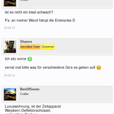
Ist es nicht ein bissl schwach?
P.s. an meiner Wand hängt die Enterprise D
20.06.13
Offline
Shanox
becrafted Team
Governor
Ich sitz vorne
verrat mal bitte was für verschiedene Gs'e es geben soll
20.06.13
Offline
BenOfSeven
Crafter
Luxuswohnung, ist der Zeitapparat
Warpkern Deflektorschüssel,