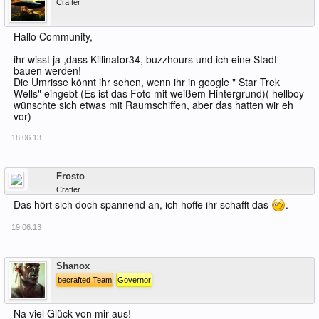
Crafter
Hallo Community,
ihr wisst ja ,dass Killinator34, buzzhours und ich eine Stadt
bauen werden!
Die Umrisse könnt ihr sehen, wenn ihr in google " Star Trek
Wells" eingebt (Es ist das Foto mit weißem Hintergrund)( hellboy
wünschte sich etwas mit Raumschiffen, aber das hatten wir eh
vor)
18.06.13
Offline
Frosto
Crafter
Das hört sich doch spannend an, ich hoffe ihr schafft das
.
19.06.13
Offline
Shanox
becrafted Team
Governor
Na viel Glück von mir aus!