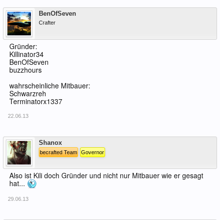
Offline
BenOfSeven
Crafter
Gründer:
Killinator34
BenOfSeven
buzzhours
wahrscheinliche Mitbauer:
Schwarzreh
Terminatorx1337
22.06.13
Offline
Shanox
becrafted Team
Governor
Also ist Kili doch Gründer und nicht nur Mitbauer wie er gesagt
hat...
29.06.13
Offline