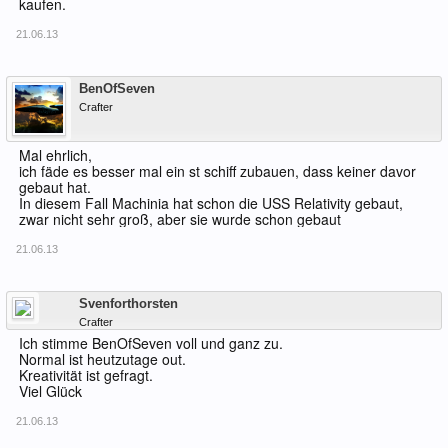
kaufen.
21.06.13
Offline
BenOfSeven
Crafter
Mal ehrlich,
ich fäde es besser mal ein st schiff zubauen, dass keiner davor
gebaut hat.
In diesem Fall Machinia hat schon die USS Relativity gebaut,
zwar nicht sehr groß, aber sie wurde schon gebaut
21.06.13
Offline
Svenforthorsten
Crafter
Ich stimme BenOfSeven voll und ganz zu.
Normal ist heutzutage out.
Kreativität ist gefragt.
Viel Glück
21.06.13