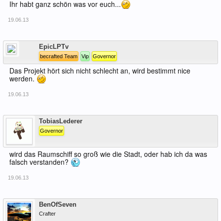
Ihr habt ganz schön was vor euch...
19.06.13
Offline
EpicLPTv
becrafted Team
Vip
Governor
Das Projekt hört sich nicht schlecht an, wird bestimmt nice
werden.
19.06.13
Offline
TobiasLederer
Governor
wird das Raumschiff so groß wie die Stadt, oder hab ich da was
falsch verstanden?
19.06.13
Offline
BenOfSeven
Crafter