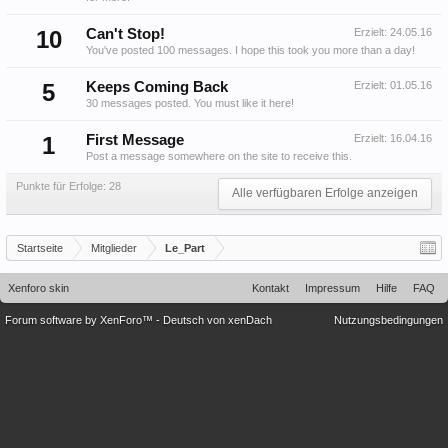
10
Can't Stop!
Erzielt:
24.05.16
You've posted 100 messages. I hope this took you more than a day!
5
Keeps Coming Back
Erzielt:
01.05.16
30 messages posted. You must like it here!
1
First Message
Erzielt:
16.04.16
Post a message somewhere on the site to receive this.
Punkte für Erfolge: 28
Alle verfügbaren Erfolge anzeigen
Startseite
Mitglieder
Le_Part
Xenforo skin
Kontakt
Impressum
Hilfe
FAQ
Forum software by XenForo™
-
Deutsch von xenDach
Nutzungsbedingungen