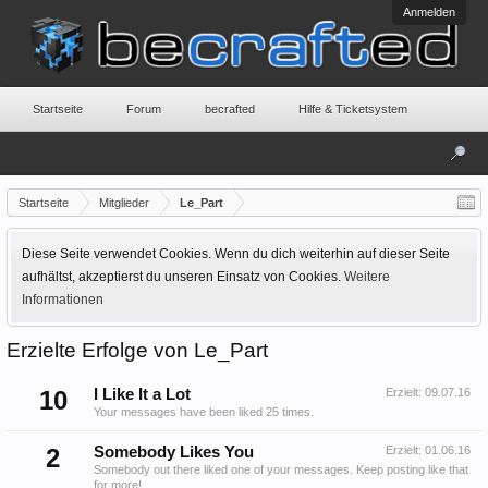
Anmelden
Startseite
Forum
becrafted
Hilfe & Ticketsystem
Startseite
Mitglieder
Le_Part
Diese Seite verwendet Cookies. Wenn du dich weiterhin auf dieser Seite
aufhältst, akzeptierst du unseren Einsatz von Cookies.
Weitere
Informationen
Erzielte Erfolge von Le_Part
10
I Like It a Lot
Erzielt:
09.07.16
Your messages have been liked 25 times.
2
Somebody Likes You
Erzielt:
01.06.16
Somebody out there liked one of your messages. Keep posting like that
for more!