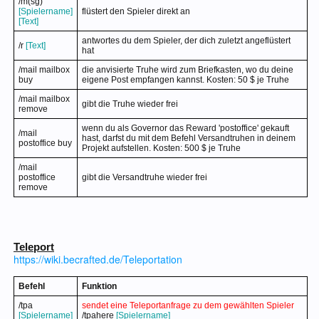
/m(sg)
[Spielername]
flüstert den Spieler direkt an
[Text]
antwortes du dem Spieler, der dich zuletzt angeflüstert
/r
[Text]
hat
/mail mailbox
die anvisierte Truhe wird zum Briefkasten, wo du deine
buy
eigene Post empfangen kannst. Kosten: 50 $ je Truhe
/mail mailbox
gibt die Truhe wieder frei
remove
wenn du als Governor das Reward 'postoffice' gekauft
/mail
hast, darfst du mit dem Befehl Versandtruhen in deinem
postoffice buy
Projekt aufstellen. Kosten: 500 $ je Truhe
/mail
postoffice
gibt die Versandtruhe wieder frei
remove
Teleport
https://wiki.becrafted.de/Teleportation
Befehl
Funktion
/tpa
sendet eine Teleportanfrage zu dem gewählten Spieler
[Spielername]
/tpahere
[Spielername]