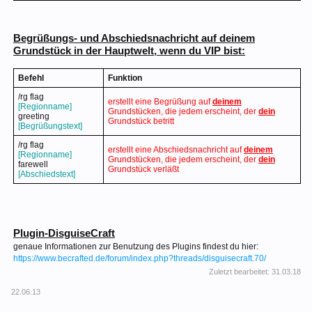
Begrüßungs- und Abschiedsnachricht auf deinem
Grundstück in der Hauptwelt, wenn du VIP bist:
Befehl
Funktion
/rg flag
erstellt eine Begrüßung auf
deinem
[Regionname]
Grundstücken, die jedem erscheint, der
dein
greeting
Grundstück betritt
[Begrüßungstext]
/rg flag
erstellt eine Abschiedsnachricht auf
deinem
[Regionname]
Grundstücken, die jedem erscheint, der
dein
farewell
Grundstück verläßt
[Abschiedstext]
Plugin-DisguiseCraft
genaue Informationen zur Benutzung des Plugins findest du hier:
https://www.becrafted.de/forum/index.php?threads/disguisecraft.70/
Zuletzt bearbeitet:
31.03.18
22.06.13