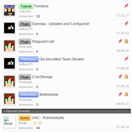
Furniture
Tutorial
Ludorino
17.12.17
Antworten:
10
Dynmap - Updated and Configured!
Plugin
hellboyPS
17.10.13
Antworten:
6
DisguiseCraft
Plugin
Smaragd_
20.06.13
Antworten:
0
Die becrafted Team-Struktur
Information
hellboyPS
17.08.15
Antworten:
0
CranStorage
Plugin
Smaragd_
17.06.13
Antworten:
0
Befehleliste
Information
Smaragd_
08.05.17
Antworten:
3
» Normal Threads
UHC - Ruhmeshalle
Event
Banjix
...
2
3
07.08.14
Antworten:
44