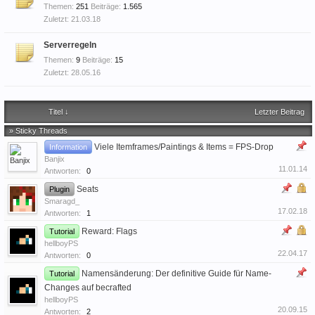
Themen:
251
Beiträge:
1.565
21.03.18
Serverregeln
Themen:
9
Beiträge:
15
28.05.16
Titel ↓
Letzter Beitrag
» Sticky Threads
Viele Itemframes/Paintings & Items = FPS-Drop
Information
Banjix
11.01.14
Antworten:
0
Seats
Plugin
Smaragd_
17.02.18
Antworten:
1
Reward: Flags
Tutorial
hellboyPS
22.04.17
Antworten:
0
Namensänderung: Der definitive Guide für Name-
Tutorial
Changes auf becrafted
hellboyPS
20.09.15
Antworten:
2