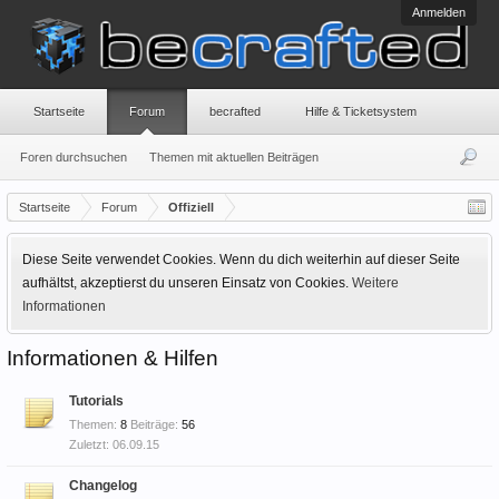
Anmelden
Startseite
Forum
becrafted
Hilfe & Ticketsystem
Foren durchsuchen
Themen mit aktuellen Beiträgen
Startseite
Forum
Offiziell
Diese Seite verwendet Cookies. Wenn du dich weiterhin auf dieser Seite
aufhältst, akzeptierst du unseren Einsatz von Cookies.
Weitere
Informationen
Informationen & Hilfen
Tutorials
Themen:
8
Beiträge:
56
06.09.15
Changelog